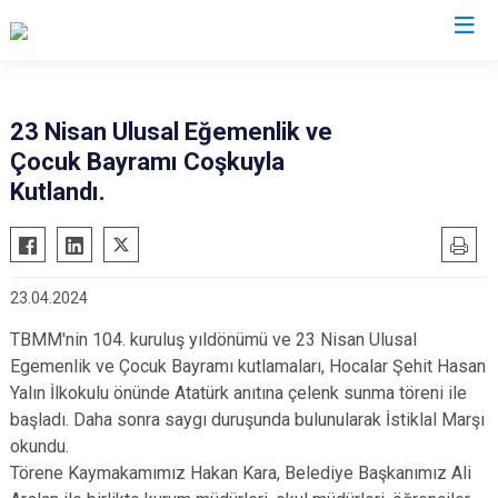
Afyonkarahisar
23 Nisan Ulusal Eğemenlik ve
Çocuk Bayramı Coşkuyla
Başmakçı
Hocalar
Kutlandı.
Bayat
İhsaniye
Bolvadin
İscehisar
Çay
Kızılören
23.04.2024
Çobanlar
Sandıklı
TBMM'nin 104. kuruluş yıldönümü ve 23 Nisan Ulusal
Dazkırı
Şuhut
Egemenlik ve Çocuk Bayramı kutlamaları, Hocalar Şehit Hasan
Dinar
Sultandağı
Yalın İlkokulu önünde Atatürk anıtına çelenk sunma töreni ile
Emirdağ
Sinanpaşa
başladı. Daha sonra saygı duruşunda bulunularak İstiklal Marşı
okundu.
Evciler
Törene Kaymakamımız Hakan Kara, Belediye Başkanımız Ali