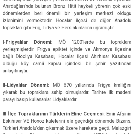
Ahırdağları’nda bulunan Bronz Hitit heykeli yörenin çok eski
dönemlerden beri önemli bir yerleşim merkezi olduğu
izlenimini vermektedir. Hocalar ilçesi de diğer Anadolu
toprakları gibi Frig, Lidya ve Pers akınlarına uğramıştır.
I-Frigyalılar Dönemi:
MÖ 1200’lerde bu topraklara
yerleşmişlerdir. Frigya epiktet içinde ve Akmonya ilçesine
bağlı Diocliya Kasabası, Hocalar ilçesi Ahırhisar Kasabası
olduğu köy camii kapısı içindeki bir şehir yazıtından
anlaşılmıştır.
II-Lidyalılar Dönemi:
MÖ 670 yıllarında Frigya krallığını
yıkarak bu topraklara sahip olmuşlardır. Tarihte ilk madeni
parayı basıp kullananlar Lidyalılardır.
III-İlçe Topraklarının Türklerin Eline Geçmesi:
Emir Afşinin
Eskihisar VE Honoz kalelerini ele geçirdiği dönemde Bizans,
Türkleri Anadolu’dan çıkarmak üzere harekete geçti. Malazgirt