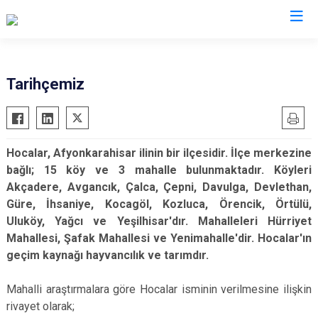
Afyonkarahisar
Tarihçemiz
Başmakçı
Hocalar
Bayat
İhsaniye
Hocalar, Afyonkarahisar ilinin bir ilçesidir. İlçe merkezine
Bolvadin
İscehisar
bağlı; 15 köy ve 3 mahalle bulunmaktadır. Köyleri
Çay
Kızılören
Akçadere, Avgancık, Çalca, Çepni, Davulga, Devlethan,
Çobanlar
Sandıklı
Güre, İhsaniye, Kocagöl, Kozluca, Örencik, Örtülü,
Uluköy, Yağcı ve Yeşilhisar'dır. Mahalleleri Hürriyet
Dazkırı
Şuhut
Mahallesi, Şafak Mahallesi ve Yenimahalle'dir. Hocalar'ın
Dinar
Sultandağı
geçim kaynağı hayvancılık ve tarımdır.
Emirdağ
Sinanpaşa
Evciler
Mahalli araştırmalara göre Hocalar isminin verilmesine ilişkin
rivayet olarak;