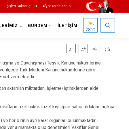
İçişleri Bakanlığı
Afyonkarahisar
LERİMİZ
GÜNDEM
İLETİŞİM
28
°C
ımlaşma ve Dayanışmayı Teşvik Kanunu hükümlerine
l ve ilçede Türk Medeni Kanunu hükümlerine göre
izmet vermektedir.
Hocalar
 aktarılan miktardan, işletme/iştiraklerden elde
İhsaniye
İscehisar
Vakıfların özel hukuk tüzel kişiliğine
sahip oldukları açıkça
Kızılören
Sandıklı
 ve her birinin ayrı karar organları bulunmaktadır.
sinde yer almamakta olup denetimleri Vakıflar Genel