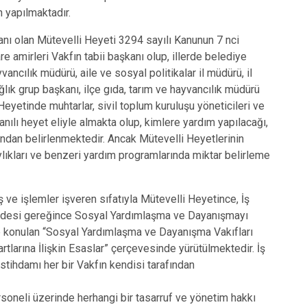
Şuhut
n yapılmaktadır.
Sultandağı
anı olan Mütevelli Heyeti 3294 sayılı Kanunun 7 nci
Sinanpaşa
 amirleri Vakfın tabii başkanı olup, illerde belediye
yvancılık müdürü, aile ve sosyal politikalar il müdürü, il
ğlık grup başkanı, ilçe gıda, tarım ve hayvancılık müdürü
eyetinde muhtarlar, sivil toplum kuruluşu yöneticileri ve
anılı heyet eliyle almakta olup, kimlere yardım yapılacağı,
ından belirlenmektedir. Ancak Mütevelli Heyetlerinin
Aylıkları ve benzeri yardım programlarında miktar belirleme
iş ve işlemler işveren sıfatıyla Mütevelli Heyetince, İş
ddesi gereğince Sosyal Yardımlaşma ve Dayanışmayı
üğe konulan “Sosyal Yardımlaşma ve Dayanışma Vakıfları
rtlarına İlişkin Esaslar” çerçevesinde yürütülmektedir. İş
stihdamı her bir Vakfın kendisi tarafından
soneli üzerinde herhangi bir tasarruf ve yönetim hakkı