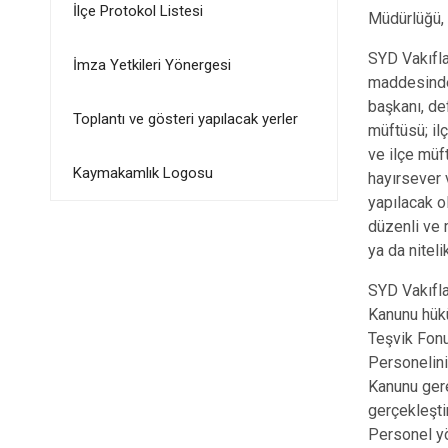
İlçe Protokol Listesi
Müdürlüğü, İ
SYD Vakıfla
İmza Yetkileri Yönergesi
maddesinde 
başkanı, def
Toplantı ve gösteri yapılacak yerler
müftüsü; il
ve ilçe müf
Kaymakamlık Logosu
hayırsever 
yapılacak o
düzenli ve 
ya da niteli
SYD Vakıfla
Kanunu hük
Teşvik Fonu
Personelini
Kanunu gere
gerçekleşti
Personel yö