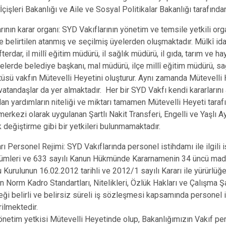
Dazkırı
çişleri Bakanlığı ve Aile ve Sosyal Politikalar Bakanlığı tarafında
Dinar
rının karar organı:
SYD Vakıflarının yönetim ve temsile yetkili org
Emirdağ
belirtilen atanmış ve seçilmiş üyelerden oluşmaktadır. Mülkî idare
Evciler
terdar, il millî eğitim müdürü, il sağlık müdürü, il gıda, tarım ve ha
çelerde belediye başkanı, mal müdürü, ilçe millî eğitim müdürü, sa
tüsü vakfın Mütevelli Heyetini oluşturur. Aynı zamanda Mütevelli H
vatandaşlar da yer almaktadır. Her bir SYD Vakfı kendi kararlarını 
lan yardımların niteliği ve miktarı tamamen Mütevelli Heyeti taraf
merkezi olarak uygulanan Şartlı Nakit Transferi, Engelli ve Yaşlı 
k değiştirme gibi bir yetkileri bulunmamaktadır.
rı Personel Rejimi:
SYD Vakıflarında personel istihdamı ile ilgili 
ümleri ve 633 sayılı Kanun Hükmünde Kararnamenin 34 üncü ma
 Kurulunun 16.02.2012 tarihli ve 2012/1 sayılı Kararı ile yürürl
n Norm Kadro Standartları, Nitelikleri, Özlük Hakları ve Çalışma Şa
ği belirli ve belirsiz süreli iş sözleşmesi kapsamında personel i
rilmektedir.
netim yetkisi Mütevelli Heyetinde olup, Bakanlığımızın Vakıf per