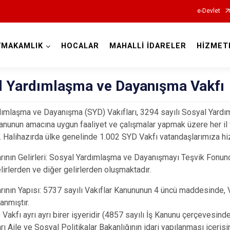
e-Devlet
YMAKAMLIK
HOCALAR
MAHALLİ İDARELER
HİZMET
Afyonkarahisar
l Yardımlaşma ve Dayanışma Vakfı
dımlaşma ve Dayanışma (SYD) Vakıfları, 3294 sayılı Sosyal Yard
anunun amacına uygun faaliyet ve çalışmalar yapmak üzere her i
. Halihazırda ülke genelinde 1.002 SYD Vakfı vatandaşlarımıza h
Başmakçı
ının Gelirleri:
Sosyal Yardımlaşma ve Dayanışmayı Teşvik Fonundan
Bayat
lirlerden ve diğer gelirlerden oluşmaktadır.
Bolvadin
rının Yapısı:
5737 sayılı Vakıflar Kanununun 4 üncü maddesinde,
Çay
nmıştır.
Çobanlar
Vakfı ayrı ayrı birer işyeridir (4857 sayılı İş Kanunu çerçevesinde)
rı Aile ve Sosyal Politikalar Bakanlığının idari yapılanması içeri