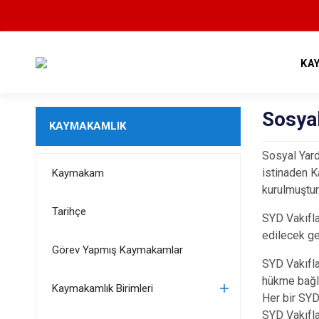
KA
Sosya
KAYMAKAMLIK
Sosyal Yar
istinaden K
Kaymakam
kurulmuştur
Tarihçe
SYD Vakıflar
edilecek ge
Görev Yapmış Kaymakamlar
SYD Vakıfla
hükme bağla
Kaymakamlık Birimleri
Her bir SYD 
SYD Vakıfla