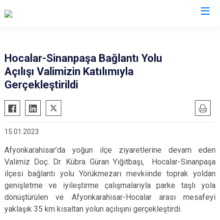
Afyonkarahisar
Hocalar-Sinanpaşa Bağlantı Yolu
Açılışı Valimizin Katılımıyla
Başmakçı
Hocalar
Gerçekleştirildi
Bayat
İhsaniye
Bolvadin
İscehisar
Çay
Kızılören
15.01.2023
Çobanlar
Sandıklı
Afyonkarahisar’da yoğun ilçe ziyaretlerine devam eden
Dazkırı
Şuhut
Valimiz Doç. Dr. Kübra Güran Yiğitbaşı, Hocalar-Sinanpaşa
Dinar
Sultandağı
ilçesi bağlantı yolu Yörükmezarı mevkiinde toprak yoldan
Emirdağ
Sinanpaşa
genişletme ve iyileştirme çalışmalarıyla parke taşlı yola
dönüştürülen ve Afyonkarahisar-Hocalar arası mesafeyi
Evciler
yaklaşık 35 km kısaltan yolun açılışını gerçekleştirdi.